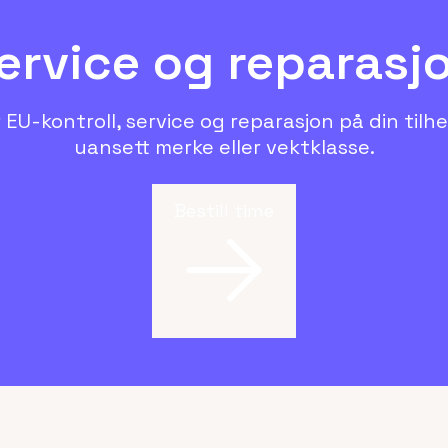
ervice og reparasj
r EU-kontroll, service og reparasjon på din tilh
uansett merke eller vektklasse.
Bestill time