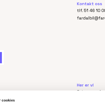
Kontakt oss
tlf.
51 46 10 0
fardalbil@far
Her er vi
Eidevegen 1,
4373 Egersu
r cookies