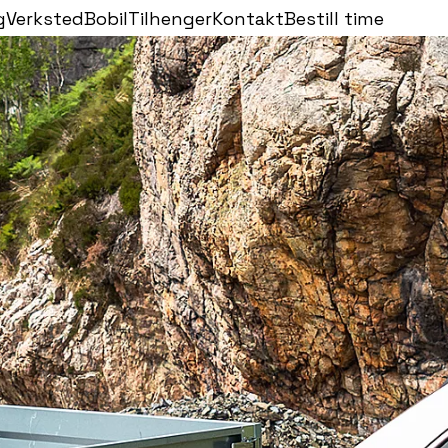
g
Verksted
Bobil
Tilhenger
Kontakt
Bestill time